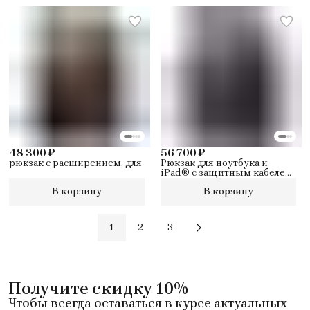
48 300 ₽
56 700 ₽
рюкзак с расширением, для
Рюкзак для ноутбука и
iPad® с защитным кабелем,
футляром для USB,
В корзину
В корзину
CONNEQU, защитой от
радиочастотной
идентификации данных
1
2
3
Получите скидку 10%
Чтобы всегда оставаться в курсе актуальных