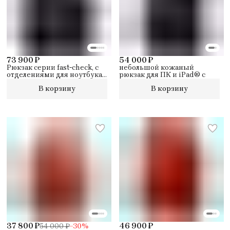
73 900 ₽
54 000 ₽
Рюкзак серии fast-check, с
небольшой кожаный
отделениями для ноутбука
рюкзак для ПК и iPad® с
и планшета,
В корзину
В корзину
укомплектованный
противоударной защитой,
защитой от радиочастотной
идентификации RFID,
разъемом USB и микро-
USB, и карманом для
устройства CONNEQU
37 800 ₽
46 900 ₽
54 000 ₽
−
30
%