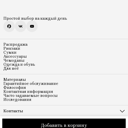
Простой выбор на каждый день
Распродажа
Рюкзаки
Сумки
Аксессуары
Чемоданы
Одежда и обувь
Для неё
Материалы
Гарантийное обслуживание
Философия
Контактная информация
Часто задаваемые вопросы
Исследования
Контакты
Адрес
Ленинская слобода 19
Добавить в корзину
© Piquadro
Оплата
Доставка
Правила возврата
Реквизиты
Оферт
Телефон