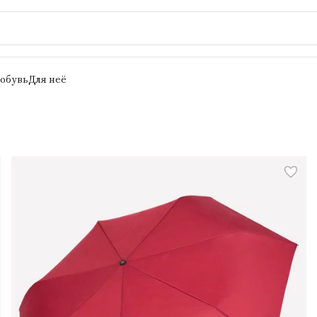
 обувь
Для неё