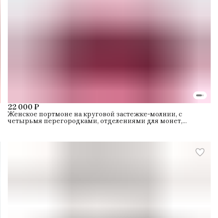
22 000 ₽
Женское портмоне на круговой застежке-молнии, с
четырьмя перегородками, отделениями для монет,
кредитных карт и защитой от радиочастотной
идентификации данных