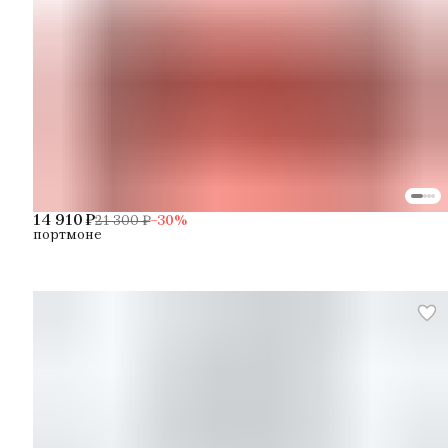
14 910 ₽
21 300 ₽
−
30
%
портмоне