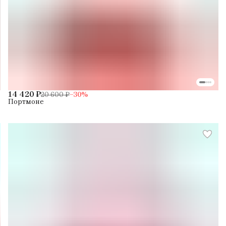
14 420 ₽
20 600 ₽
−
30
%
Портмоне