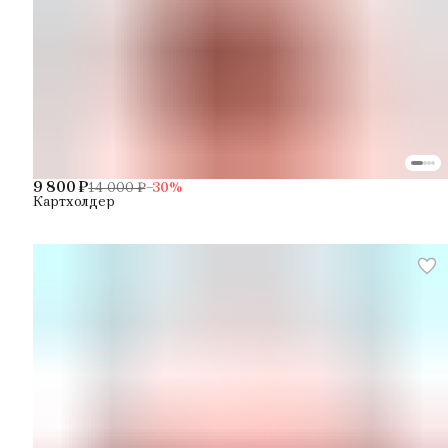
9 800 ₽
14 000 ₽
−
30
%
Картхолдер