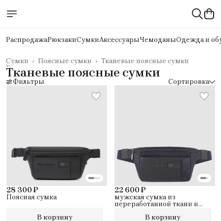
Распродажа
Рюкзаки
Сумки
Аксессуары
Чемоданы
Одежда и об
Сумки
›
Поясные сумки
›
Тканевые поясные сумки
Главная
›
Тканевые поясные сумки
Фильтры
Сортировка
28 300 ₽
22 600 ₽
Поясная сумка
мужская сумка из
переработанной ткани и
кожи
В корзину
В корзину