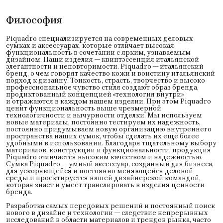
Философия
Piquadro специализируется на современных деловых
сумках и аксессуарах, которые отличает высокая
функциональность в сочетании с ярким, узнаваемым
дизайном. Наши изделия — квинтэссенция итальянской
элегантности и неповторимости. Piquadro — итальянский
бренд, о чем говорят качество кожи и воистину итальянский
подход к дизайну. Тонкость, страсть, творчество и высоко
профессиональное чувство стиля создают образ бренда,
продиктованный концепцией «технология внутри»
и отражаются в каждом нашем изделии. При этом Piquadro
ценит функциональность выше чрезмерной
технологичности и вычурности отделки. Мы используем
новые материалы, постоянно тестируем их надежность,
постоянно придумываем новую организацию внутреннего
пространства наших сумок, чтобы сделать их еще более
удобными в использовании. Благодаря тщательному выбору
материалов, конструкции и функциональности, продукция
Piquadro отличается высоким качеством и надежностью.
Сумка Piquadro — умный аксессуар, созданный для бизнеса,
для ускоряющейся и постоянно меняющейся деловой
среды.и проектируется нашей дизайнерской командой,
которая знает и умеет транслировать в изделия ценности
бренда.
Разработка самых передовых решений и постоянный поиск
нового в дизайне и технологии — следствие непрерывных
исследований в области материалов и трендов рынка, часто