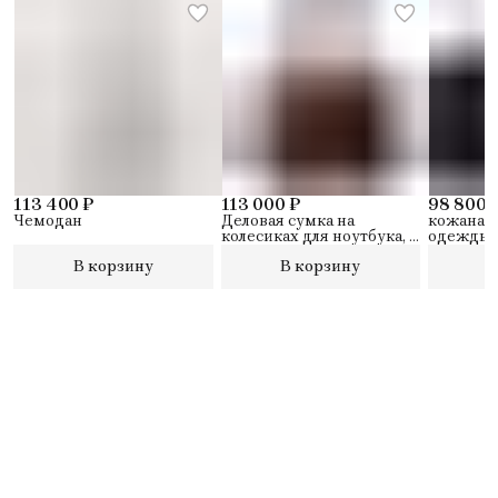
113 400 ₽
113 000 ₽
98 800 
Чемодан
Деловая сумка на
кожаная 
колесиках для ноутбука, с
одежды
отделением для iPad®, 2
В корзину
В корзину
В
перегородками и замком
TSA