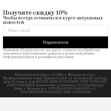
Получите скидку 10%
Чтобы всегда оставаться в курсе актуальных
новостей
Подписаться
Нажимая «Подписаться», вы даете согласие на обработку
указанных персональных данных в целях получения
информационной и рекламной рассылки
Юридический адрес: 115280, г. Москва, вн.тер.г.
Муниципальный округ Даниловский, ул. Ленинская Слобода,
дом 19, этаж 1, ком.41Т1В9, ИНН 9705054851, КПП 772501001,
ОКПО 52405835. Банковские реквизиты: АО ЮниКредит
Банк, г. Москва, р/с: 40702810000014850059, к/с:
30101810300000000545, БИК: 044525545