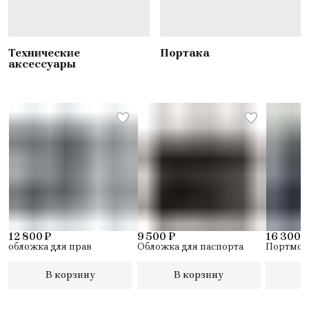
Технические
Портака
аксессуары
12 800 ₽
9 500 ₽
16 300 
обложка для прав
Обложка для паспорта
Портмон
В корзину
В корзину
В