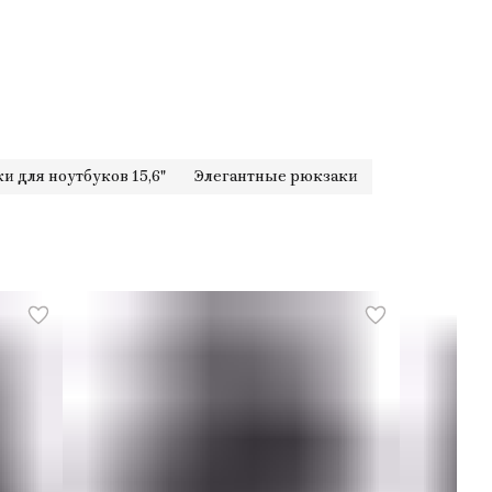
крытие
двойной
 закрытия
молния
териал
кожа
тренняя подкладка
100% полиэстер
жаное происхождение
бычий
сная организация
зафиксированный
тема безопасности
стальной трос_замок. в
сочетании
и для ноутбуков 15,6"
Элегантные рюкзаки
ичество ручек
один
 ручки
съемный
оки для дополнительной
Да
тативности
сположение держателя
внутренний фиксированный
артфона
сположение держателя
внешний фиксированный
тылки
 держателя бутылки
складной
жатель ручки
зафиксированный
жатель зонтика
Да
ман для предметов
Да
мотность
литров 15,00
траиваемый тег
Да