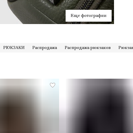
за
тип
ма
Еще фотографии
вну
ко
офи
сис
РЮКЗАКИ
Распродажа
Распродажа рюкзаков
Рюкзак
кол
тип
стр
пор
ра
см
ра
бу
Тип
дер
дер
кар
гра
нас