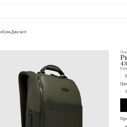
 обувь
Для неё
Гла
Р
43
Се
Цв
Пр