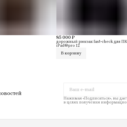
Кон
кол
тип
до
о с
то
85 000 ₽
тип
дорожный рюкзак fast-check для ПК
пл
iPad®pro 12
Ос
В корзину
Ра
ПК
Дер
дюй
дю
Се
Цв
новостей
Бр
Нажимая «Подписаться», вы дае
в целях получения информацио