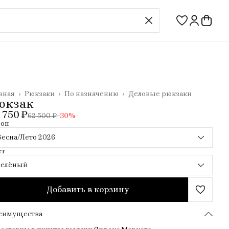
вная
›
Рюкзаки
›
По назначению
›
Деловые рюкзаки
юкзак
 750 ₽
62 500 ₽
−
30
%
зон
Весна/Лето 2026
ет
Зелёный
Добавить в корзину
еимущества