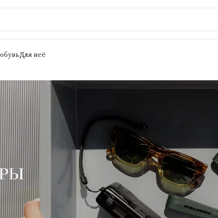
 обувь
Для неё