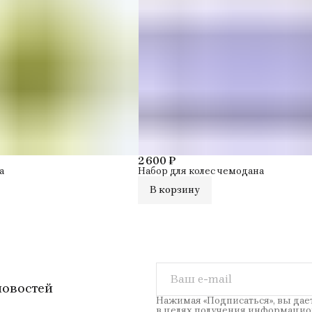
мо
си
кол
тип
до
о с
то
тип
Бр
2 600 ₽
а
Набор для колес чемодана
В корзину
новостей
Нажимая «Подписаться», вы дае
в целях получения информацио