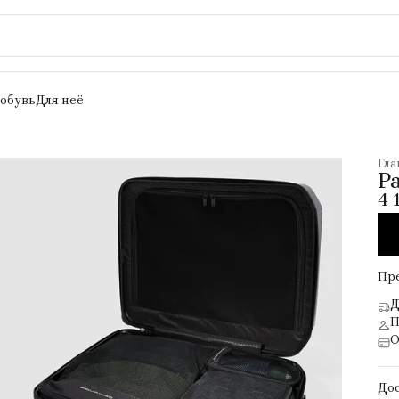
 обувь
Для неё
Гла
Р
4 
Пр
Д
П
О
Дос