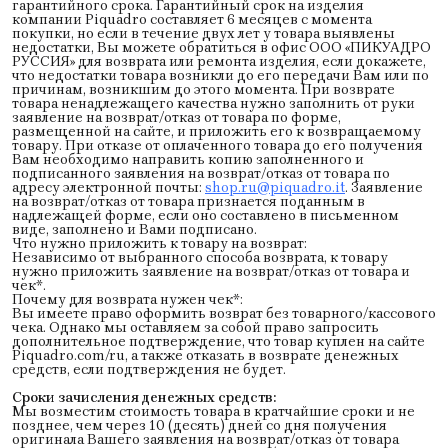
гарантийного срока. Гарантийный срок на изделия
компании Piquadro составляет 6 месяцев с момента
покупки, но если в течение двух лет у товара выявлены
недостатки, Вы можете обратиться в офис ООО «ПИКУАДРО
РУССИЯ» для возврата или ремонта изделия, если докажете,
что недостатки товара возникли до его передачи Вам или по
причинам, возникшим до этого момента. При возврате
товара ненадлежащего качества нужно заполнить от руки
заявление на возврат/отказ от товара по форме,
размещенной на сайте, и приложить его к возвращаемому
товару. При отказе от оплаченного товара до его получения
Вам необходимо направить копию заполненного и
подписанного заявления на возврат/отказ от товара по
адресу электронной почты:
shop.ru@piquadro.it
. Заявление
на возврат/отказ от товара признается поданным в
надлежащей форме, если оно составлено в письменном
виде, заполнено и Вами подписано.
Что нужно приложить к товару на возврат:
Независимо от выбранного способа возврата, к товару
нужно приложить заявление на возврат/отказ от товара и
чек*.
Почему для возврата нужен чек*:
Вы имеете право оформить возврат без товарного/кассового
чека. Однако мы оставляем за собой право запросить
дополнительное подтверждение, что товар куплен на сайте
Piquadro.com/ru, а также отказать в возврате денежных
средств, если подтверждения не будет.
Сроки зачисления денежных средств:
Мы возместим стоимость товара в кратчайшие сроки и не
позднее, чем через 10 (десять) дней со дня получения
оригинала Вашего заявления на возврат/отказ от товара