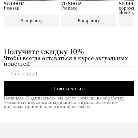
85 000 ₽
70 800 ₽
85 000 
Рюкзак
Рюкзак
дорожный
check дл
12
В корзину
В корзину
В
Получите скидку 10%
Чтобы всегда оставаться в курсе актуальных
новостей
Подписаться
Нажимая «Подписаться», вы даете согласие на обработку
указанных персональных данных в целях получения
информационной и рекламной рассылки