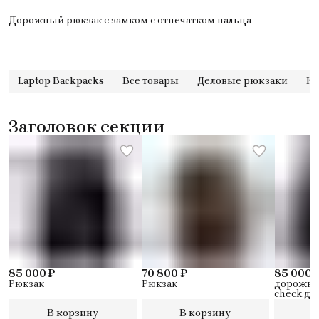
Дорожный рюкзак с замком с отпечатком пальца
Laptop Backpacks
Все товары
Деловые рюкзаки
Ко
Заголовок секции
85 000 ₽
70 800 ₽
85 000 
Рюкзак
Рюкзак
дорожный
check дл
12
В корзину
В корзину
В