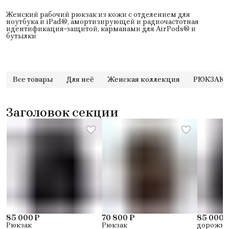
Женский рабочий рюкзак из кожи с отделением для
ноутбука и iPad®, амортизирующей и радиочастотная
идентификация-защитой, карманами для AirPods® и
бутылки
Все товары
Для неё
Женская коллекция
РЮКЗАК
Заголовок секции
85 000 ₽
70 800 ₽
85 000 
Рюкзак
Рюкзак
дорожный