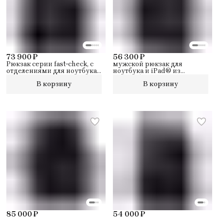
73 900 ₽
56 300 ₽
Рюкзак серии fast-check, с
мужской рюкзак для
отделениями для ноутбука
ноутбука и iPad® из
и планшета,
переработанной ткани c
В корзину
В корзину
укомплектованный
противоударной защитой,
защитой от радиочастотной
идентификации RFID,
разъемом USB и микро-
USB, и карманом для
устройства CONNEQU
85 000 ₽
54 000 ₽