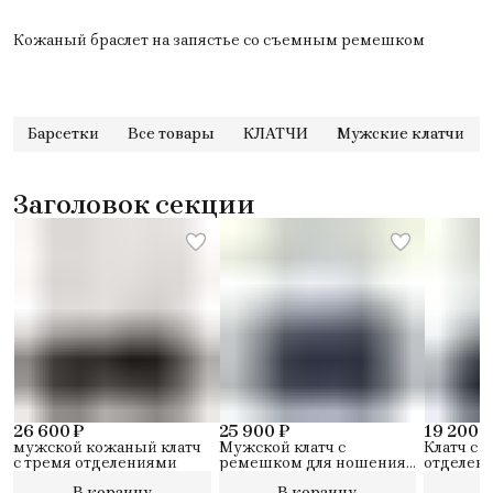
Кожаный браслет на запястье со съемным ремешком
Барсетки
Все товары
КЛАТЧИ
Мужские клатчи
Заголовок секции
26 600 ₽
25 900 ₽
19 200 ₽
мужской кожаный клатч
Мужской клатч с
Клатч с 
с тремя отделениями
ремешком для ношения
отделен
на запястье
кредитны
В корзину
В корзину
В