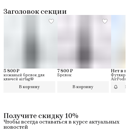
Заголовок секции
5 800 ₽
7 800 ₽
Нет в 
кожаный брелок для
Брелок
Футляр 
ключей airtag®
AirPods 
В корзину
В корзину
П
Получите скидку 10%
Чтобы всегда оставаться в курсе актуальных
новостей