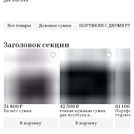
для зонтика
Все товары
Деловые сумки
ПОРТФЕЛИ С ДВУМЯ РУ
Заголовок секции
51 800 ₽
42 500 ₽
61 100 ₽
Бизнес сумка
тонкая кожаная сумка
Портфель
для ноутбука и
отделени
держатель для iPad®
персона
В корзину
В корзину
В
биркой и
CONNE