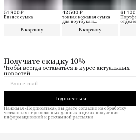
51 800 ₽
42 500 ₽
61 100 ₽
Бизнес сумка
тонкая кожаная сумка
Портфель
для ноутбука и
отделени
держатель для iPad®
персона
В корзину
В корзину
В
биркой и
CONNE
Получите скидку 10%
Чтобы всегда оставаться в курсе актуальных
новостей
Подписаться
Нажимая «Подписаться», вы даете согласие на обработку
указанных персональных данных в целях получения
информационной и рекламной рассылки