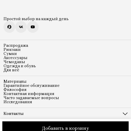
Простой выбор на каждый день
Распродажа
Рюкзаки
Сумки
Аксессуары
Чемоданы
Одежда и обувь
Для неё
Материалы
Гарантийное обслуживание
Философия
Контактная информация
Часто задаваемые вопросы
Исследования
Контакты
Адрес
Ленинская слобода 19
Добавить в корзину
© Piquadro
Оплата
Доставка
Правила возврата
Реквизиты
Оферт
Телефон