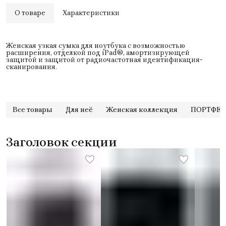
О товаре
Характеристики
Женская узкая сумка для ноутбука с возможностью
расширения, отделкой под iPad®, амортизирующей
защитой и защитой от радиочастотная идентификация-
сканирования.
Все товары
Для неё
Женская коллекция
ПОРТФЕЛ
Заголовок секции