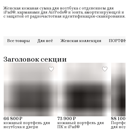
Женская кожаная сумка для ноутбука с отделением для
iPad®, карманами для AirPods® и зонта, амортизирующей и
с защитой от радиочастотная идентификация-сканирования.
Все товары
Для неё
Женская коллекция
ПОРТФЕ
Заголовок секции
66 800 ₽
73 900 ₽
88 100 
кожаный портфель для
кожаный портфель для
Портфел
ноутбука и двери
ПК и iPad®
для ноут