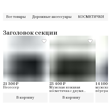
Все товары
Дорожные аксессуары
КОСМЕТИЧКИ
Заголовок секции
21 300 ₽
23 400 ₽
14 100 ₽
Несессер
Мужская кожаная
мужская 
косметичка с двумя
перерабо
отделениями.
кожи
В корзину
В корзину
В