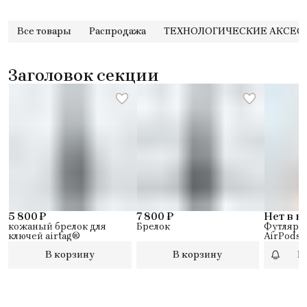
Все товары
Распродажа
ТЕХНОЛОГИЧЕСКИЕ АКСЕС
Заголовок секции
5 800 ₽
7 800 ₽
Нет в 
кожаный брелок для
Брелок
Футляр 
ключей airtag®
AirPods 
В корзину
В корзину
П