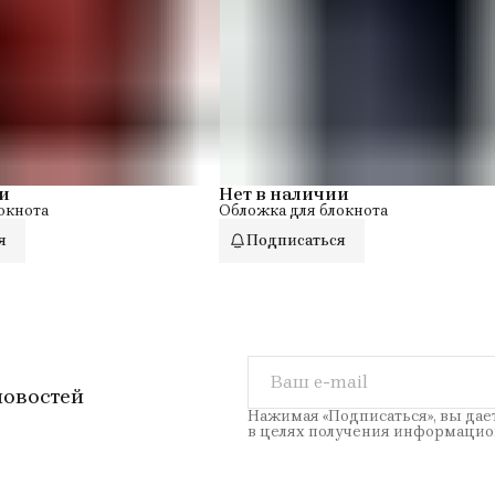
ар.
дер
кар
ра
см
кар
де
дер
пе
и
Нет в наличии
pq-
окнота
Обложка для блокнота
пе
я
Подписаться
кол
тип
до
о с
то
тип
айп
новостей
кар
Нажимая «Подписаться», вы дае
в целях получения информацио
Бр