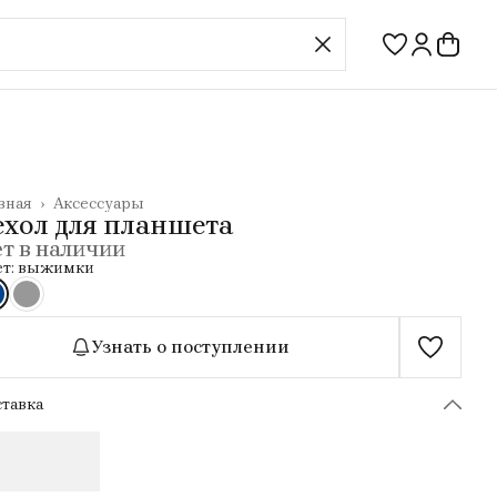
вная
›
Аксессуары
ехол для планшета
т в наличии
ет: выжимки
Узнать о поступлении
тавка