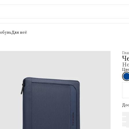
 обувь
Для неё
Гла
Ч
Не
Цв
Дос