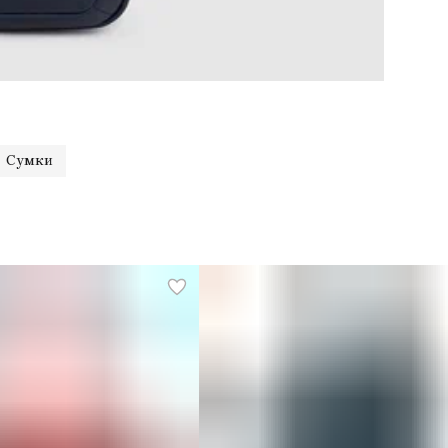
ра
см
дер
кар
кол
тип
до
о с
Сумки
то
тип
пл
укр
ре
Дер
Бр