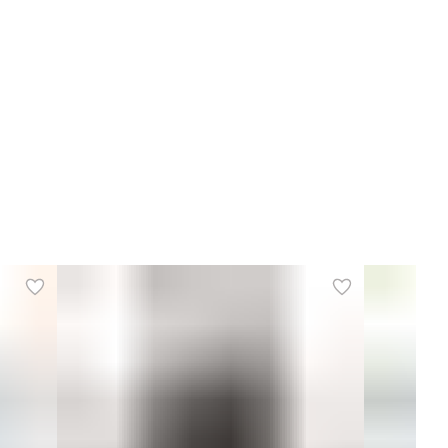
сположение держателя
внутренний фиксированный
артфона
жатель ручки
зафиксированный
ман для предметов
Да
ичество отсеков
один
 конструкции
мягкий
полнительная информация
вертикальный
троительстве
лщина изделия
с боком
 обработки
перевернулся
ечевой ремень
зафиксированный
ашение на плечевой
с цветным логотипом
мень
жатель для iPad ® mini
Да
енд
PIQUADRO