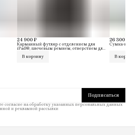
24 900 ₽
26 300 ₽
Карманный футляр с отделением для
Сумка-крос
iPad®, плечевым ремнем, отверстием для
наушников
В корзину
В корзин
Подписаться
те согласие на обработку указанных персональных данных
нной и рекламной рассылки