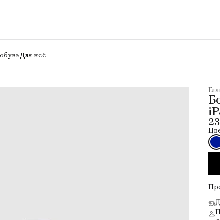
 обувь
Для неё
Гла
Б
i
23
Цве
Пр
Д
П