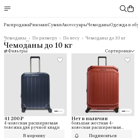
Распродажа
Рюкзаки
Сумки
Аксессуары
Чемоданы
Одежда и об
Чемоданы
›
По размеру
›
По весу
›
Чемоданы до 10 кг
Главная
›
Чемоданы
›
Чемоданы до 10 кг
Фильтры
Сортировка
41 200 ₽
Нет в наличии
4-колесная расширяемая
большая жесткая 4-
тележка для ручной клади
колесная расширяемая
тележка
В корзину
Подписаться